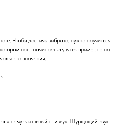
оте. Чтобы достичь вибрато, нужно научиться
 котором нота начинает «гулять» примерно на
ачального значения.
rs
яется немузыкальный призвук. Шурщащий звук