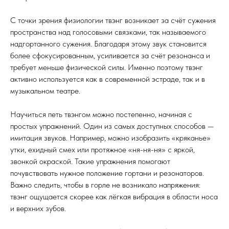
С точки зрения физиологии твэнг возникает за счёт сужения
пространства над голосовыми связками, так называемого
надгортанного сужения. Благодаря этому звук становится
более сфокусированным, усиливается за счёт резонанса и
требует меньше физической силы. Именно поэтому твэнг
активно используется как в современной эстраде, так и в
музыкальном театре.
Научиться петь твэнгом можно постепенно, начиная с
простых упражнений. Один из самых доступных способов —
имитация звуков. Например, можно изобразить «кряканье»
утки, ехидный смех или протяжное «ня-ня-ня» с яркой,
звонкой окраской. Такие упражнения помогают
почувствовать нужное положение гортани и резонаторов.
Важно следить, чтобы в горле не возникало напряжения:
твэнг ощущается скорее как лёгкая вибрация в области носа
и верхних зубов.