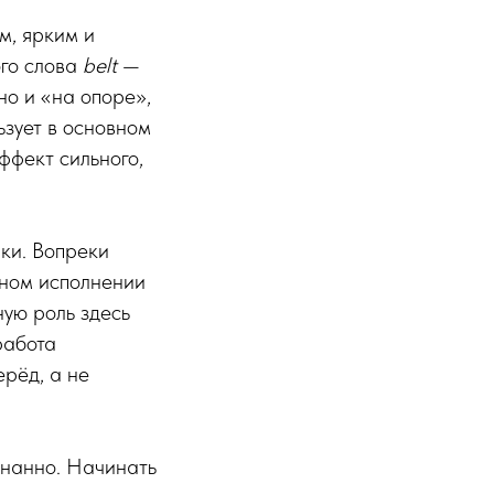
м, ярким и
ого слова
belt
—
но и «на опоре»,
ьзует в основном
ффект сильного,
ики. Вопреки
ьном исполнении
ную роль здесь
работа
ерёд, а не
знанно. Начинать