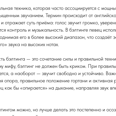
альная техника, которая часто ассоциируется с мощны
ыщенным звучанием. Термин происходит от английск
 и отражает суть приёма: голос звучит громко, уверен
тся контроль и музыкальность. В бэлтинге певец испол
поднимая его в более высокий диапазон, что создаёт э
го» звука на высоких нотах.
ть бэлтинга — это сочетание силы и правильной техн
у мифу, бэлтинг не должен быть криком. При правил
ется, а наоборот — звучит свободно и устойчиво. Важ
я опора, правильное положение гортани и активная 
ц как бы «опирается» на дыхание, направляя звук вп
лтингом можно, но лучше делать это постепенно и осо