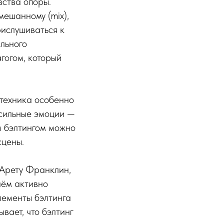
вства опоры.
мешанному (mix),
рислушиваться к
ильного
гогом, который
 техника особенно
 сильные эмоции —
м бэлтингом можно
сцены.
 Арету Франклин,
иём активно
лементы бэлтинга
вает, что бэлтинг