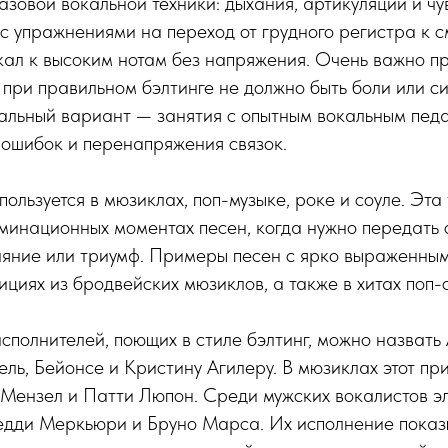
базовой вокальной техники: дыхания, артикуляции и чу
с упражнениями на переход от грудного регистра к с
кал к высоким нотам без напряжения. Очень важно п
 при правильном бэлтинге не должно быть боли или с
альный вариант — занятия с опытным вокальным педа
 ошибок и перенапряжения связок.
пользуется в мюзиклах, поп-музыке, роке и соуле. Эта
ьминационных моментах песен, когда нужно передать
чаяние или триумф. Примеры песен с ярко выраженны
ициях из бродвейских мюзиклов, а также в хитах поп-
сполнителей, поющих в стиле бэлтинг, можно назвать
ель, Бейонсе и Кристину Агилеру. В мюзиклах этот пр
 Мензел и Патти Люпон. Среди мужских вокалистов э
дди Меркьюри и Бруно Марса. Их исполнение показы